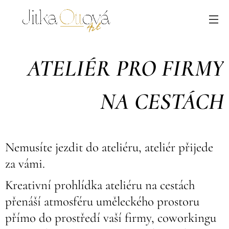
ATELIÉR PRO FIRMY
NA CESTÁCH
Nemusíte jezdit do ateliéru, ateliér přijede
za vámi.
Kreativní prohlídka ateliéru na cestách
přenáší atmosféru uměleckého prostoru
přímo do prostředí vaší firmy, coworkingu