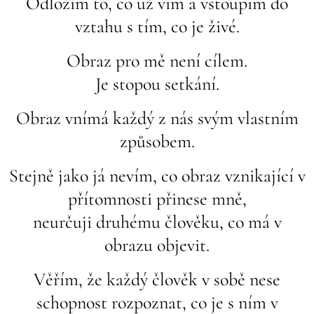
Odložím to, co už vím a vstoupím do
vztahu s tím, co je živé.
Obraz pro mě není cílem.
Je stopou setkání.
Obraz vnímá každý z nás svým vlastním
způsobem.
Stejně jako já nevím, co obraz vznikající v
přítomnosti přinese mně,
neurčuji druhému člověku, co má v
obrazu objevit.
Věřím, že každý člověk v sobě nese
schopnost rozpoznat, co je s ním v