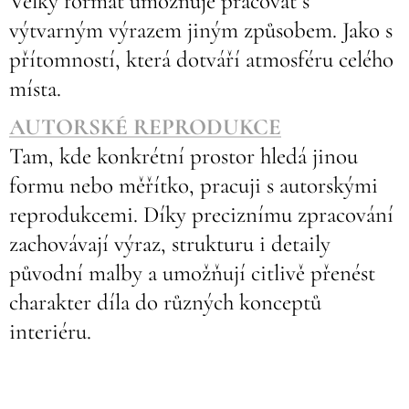
Velký formát umožňuje pracovat s
výtvarným výrazem jiným způsobem. Jako s
přítomností, která dotváří atmosféru celého
místa.
AUTORSKÉ REPRODUKCE
Tam, kde konkrétní prostor hledá jinou
formu nebo měřítko, pracuji s autorskými
reprodukcemi. Díky preciznímu zpracování
zachovávají výraz, strukturu i detaily
původní malby a umožňují citlivě přenést
charakter díla do různých konceptů
interiéru.