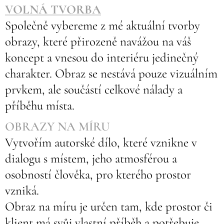
VOLNÁ TVORBA
Společně vybereme z mé aktuální tvorby
obrazy, které přirozeně navážou na váš
koncept a vnesou do interiéru jedinečný
charakter. Obraz se nestává pouze vizuálním
prvkem, ale součástí celkové nálady a
příběhu místa.
OBRAZY NA MÍRU
Vytvořím autorské dílo, které vznikne v
dialogu s místem, jeho atmosférou a
osobností člověka, pro kterého prostor
vzniká.
Obraz na míru je určen tam, kde prostor či
klient má svůj vlastní příběh a potřebuje