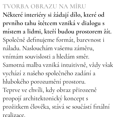
TVORBA OBRAZU NA MÍRU
Některé interiéry si žádají dílo, které od
prvního tahu štětcem vzniká v dialogu s
místem a lidmi, kteří budou prostorem žít
.
Společně definujeme formát, barevnost i
náladu. Naslouchám vašemu záměru,
vnímám souvislosti a hledám směr.
Samotná malba vzniká intuitivně, vždy však
vychází z našeho společného zadání a
hlubokého porozumění prostoru.
Teprve ve chvíli, kdy obraz přirozeně
propojí architektonický koncept s
prožitkem člověka, stává se součástí finální
realizace.