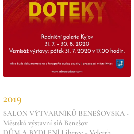
2019
SALON VÝTVARNÍKŮ BENEŠOVSKA -
Městská výstavní síň Benešov
DŮM A BYDLENÍ Liberec - Veletrh