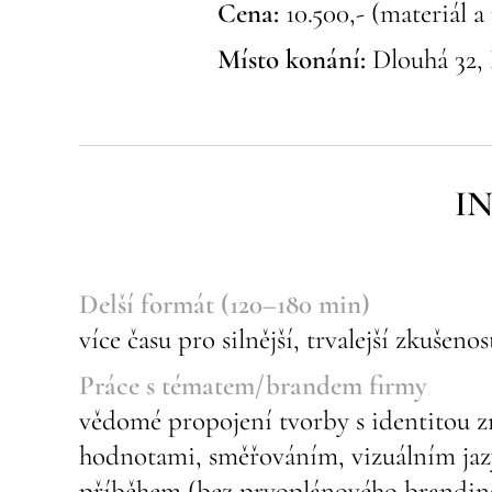
Cena:
10.500,- (materiál a
Místo konání:
Dlouhá 32, 
I
Delší formát (120–180 min)
více času pro silnější, trvalejší zkušenos
Práce s tématem/brandem firmy
vědomé propojení tvorby s identitou zn
hodnotami, směřováním, vizuálním ja
příběhem (bez prvoplánového branding