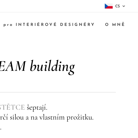
CS
pro INTERIÉROVÉ DESIGNÉRY
O MNĚ
EAM building
ŠTĚTCE
šeptají.
rčí silou a na vlastním prožitku.
Í
.