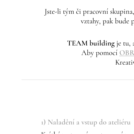
Jste-li tým či pracovní skupin
vztahy, pak bude 
TEAM building
je tu,
Aby pomocí
OB
Kreati
1) Naladění a vstup do ateliéru