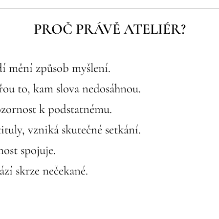
PROČ PRÁVĚ ATELIÉR?
í mění způsob myšlení.
vřou to, kam slova nedosáhnou.
ozornost k podstatnému.
ituly, vzniká skutečné setkání.
ost spojuje.
ází skrze nečekané.