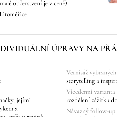
 malé občerstvení je v ceně)
Litoměřice
NDIVIDUÁLNÍ ÚPRAVY NA PŘÁ
Vernisáž vybraných
t
storytelling a inspi
Vícedenní varianta
ačky, jejími
rozdělení zážitku d
zykem a
Návazný follow-up
u, spíše v rovině