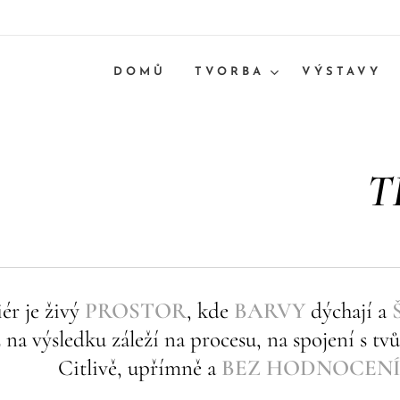
DOMŮ
TVORBA
VÝSTAVY
T
iér je živý
PROSTOR
, kde
BARVY
dýchají a
 na výsledku záleží na procesu, na spojení s tvů
Citlivě, upřímně a
BEZ
HODNOCEN