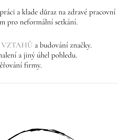
 práci a klade důraz na zdravé pracovní
em pro neformální setkání.
h
VZTAHŮ
a budování značky.
alení a jiný úhel pohledu.
ěřování firmy.