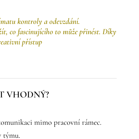
ématu kontroly a odevzdání.
t, co fascinujícího to může přinést. Díky
eativní přístup
ÁT VHODNÝ?
u komunikaci mimo pracovní rámec.
v týmu.