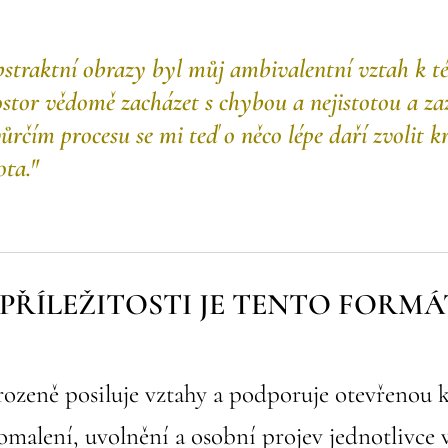
bstraktní obrazy byl můj ambivalentní vztah k t
tor vědomě zacházet s chybou a nejistotou a zaží
čím procesu se mi teď o něco lépe daří zvolit kr
ota."
 PŘÍLEŽITOSTI JE TENTO FORM
irozeně posiluje vztahy a podporuje otevřeno
malení, uvolnění a osobní projev jednotlivce 