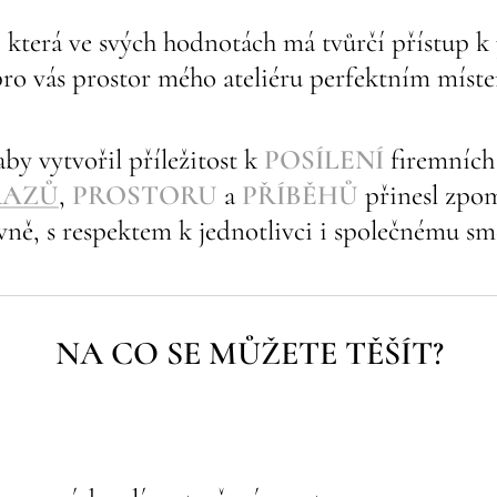
a, která ve svých hodnotách má
tvůrčí přístup k
pro vás prostor mého ateliéru perfektním míst
 aby vytvořil příležitost k
POSÍLENÍ
firemníc
RAZŮ
,
PROSTORU
a
PŘÍBĚHŮ
přinesl zpom
vně, s respektem k jednotlivci i společnému sm
NA CO SE MŮŽETE TĚŠÍT?