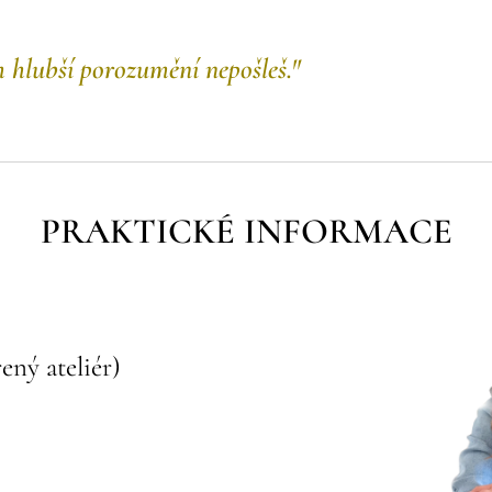
hlubší porozumění nepošleš."
PRAKTICKÉ INFORMACE
ený ateliér)