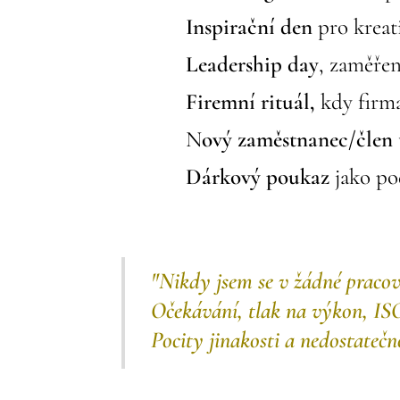
💡
Inspirační den
pro kreat
💡
Leadership day
, zaměřen
💡
Firemní rituál,
kdy firma
💡 N
ový zaměstnanec/člen
💡
Dárkový poukaz
jako po
"Nikdy jsem se v žádné pracovn
Očekávání, tlak na výkon, ISO
Pocity jinakosti a nedostatečn