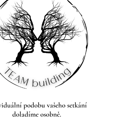
viduální podobu vašeho setkání
doladíme osobně.