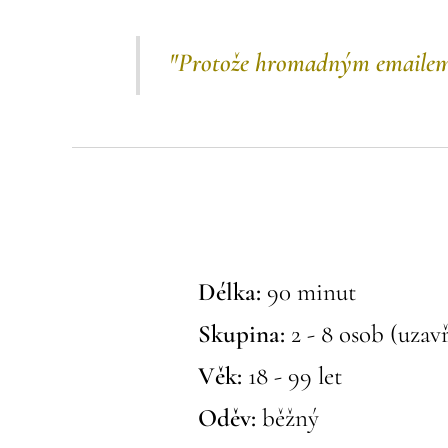
"Protože hromadným emailem 
Délka:
90
minut
Skupina:
2 - 8
osob (uzavř
Věk:
18 - 99 let
Oděv:
běžný