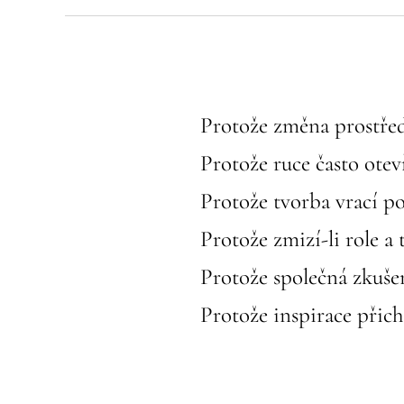
🎨 Protože změna prostřed
🎨
Protože ruce často ote
🎨 Protože tvorba vrací p
🎨 Protože zmizí-li role a t
🎨 Protože společná zkušen
🎨 Protože inspirace přich