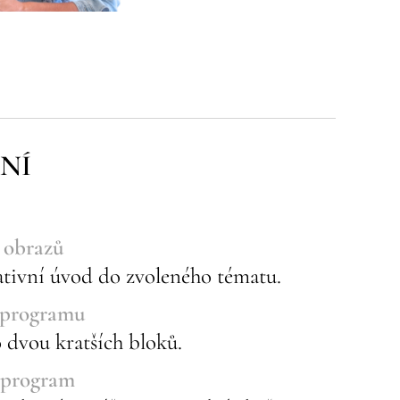
NÍ
 obrazů
rativní úvod do zvoleného tématu.
 programu
o dvou kratších bloků.
 program