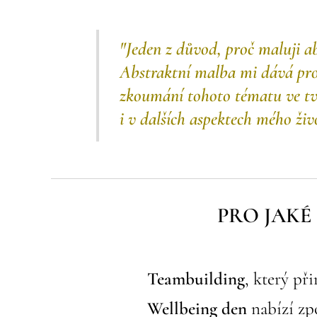
"Jeden z důvod, proč maluji a
Abstraktní malba mi dává pros
zkoumání tohoto tématu ve tvůr
i v dalších aspektech mého živ
PRO JAKÉ
💡
Teambuilding
, který př
💡
Wellbeing den
nabízí zpo