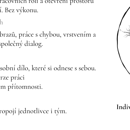
racovních rolí a otevření prostoru
í. Bez výkonu.
ěh
razů, práce s chybou, vrstvením a
společný dialog.
sobní dílo, které si odnese s sebou.
krze práci
em přítomnosti.
Indi
ropojí jednotlivce i tým.