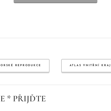
TORSKÉ REPRODUKCE
ATLAS VNITŘNÍ KRA
E * PŘIJĎTE