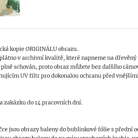
ecká kopie ORIGINÁLU obrazu.
látno v archivní kvalitě, které napneme na dřevěný
 plně schován, proto obraz můžete bez dalšího rámov
hujícím UV filtr pro dokonalou ochranu před vnějšími
a zakázku do 14 pracovních dní.
ce jsou obrazy baleny do bublinkové fólie s přední 