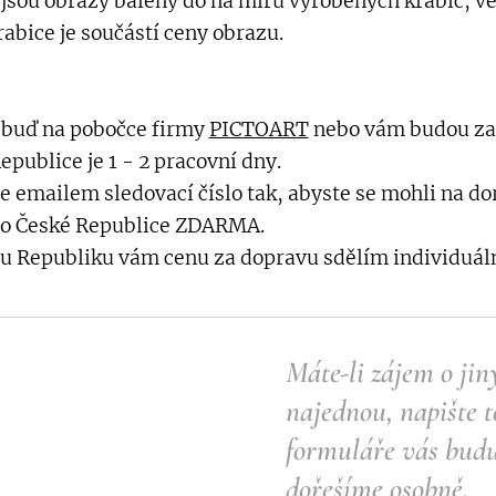
 jsou obrazy baleny do na míru vyrobených krabic, ve
abice je součástí ceny obrazu.
 buď na pobočce firmy
PICTOART
nebo vám budou zas
publice je 1 - 2 pracovní dny.
e emailem sledovací číslo tak, abyste se mohli na dor
po České Republice ZDARMA.
u Republiku vám cenu za dopravu sdělím individuáln
Máte-li zájem o jin
najednou, napište 
formuláře vás budu
dořešíme osobně.