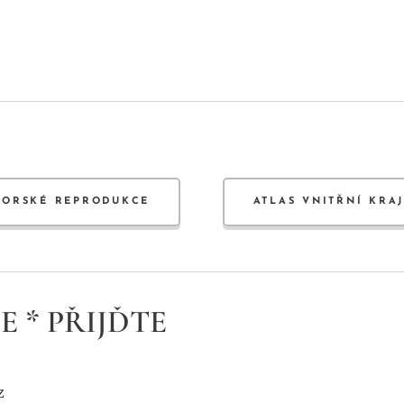
TORSKÉ REPRODUKCE
ATLAS VNITŘNÍ KRA
E * PŘIJĎTE
z