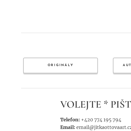
ORIGINÁLY
AU
VOLEJTE * PIŠT
Telefon:
+420 774 195 794
Email:
email@jitkaottovaart.c