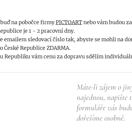
 buď na pobočce firmy
PICTOART
nebo vám budou zas
publice je 1 - 2 pracovní dny.
e emailem sledovací číslo tak, abyste se mohli na dor
po České Republice ZDARMA.
u Republiku vám cenu za dopravu sdělím individuáln
Máte-li zájem o ji
najednou, napište 
formuláře vás budu
dořešíme osobně.