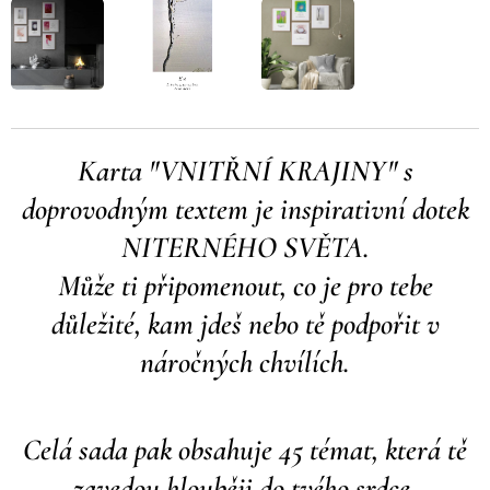
Karta "VNITŘNÍ KRAJINY" s
doprovodným textem je inspirativní dotek
NITERNÉHO SVĚTA.
Může ti připomenout, co je pro tebe
důležité, kam jdeš nebo tě podpořit v
náročných chvílích.
Celá sada pak obsahuje 45 témat, která tě
zavedou hlouběji do tvého srdce,