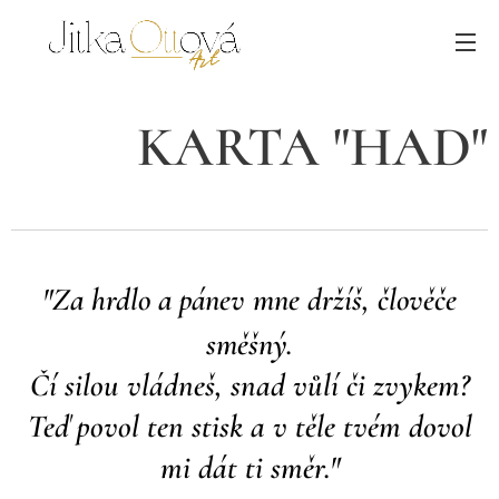
KARTA "HAD"
"Za hrdlo a pánev mne držíš, člověče
směšný.
Čí silou vládneš, snad vůlí či zvykem?
Teď povol ten stisk a v těle tvém dovol
mi dát ti směr."