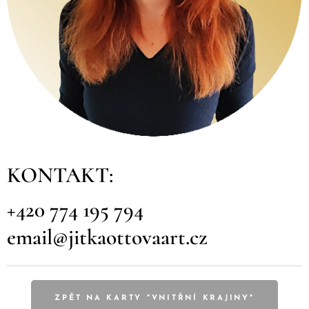
KONTAKT:
+420 774 195 794
email@jitkaottovaart.cz
ZPĚT NA KARTY "VNITŘNÍ KRAJINY"