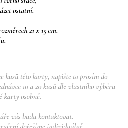
o tvého srdce,
ázet ostatní.
 rozměrech 21 x 15 cm.
lu.
e kusů této karty, napište to prosím do
dnávce 10 a 20 kusů dle vlastního výběru
é karty osobně.
láře vás budu kontaktovat.
ručení dořešíme individuálně.