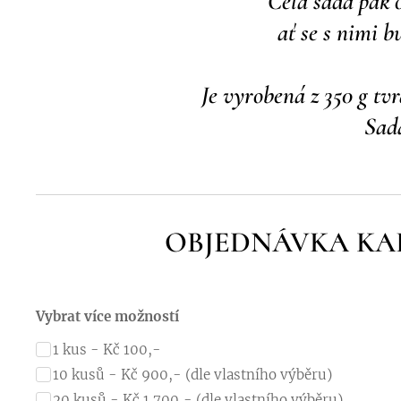
Celá sada pak o
a
ť se s nimi b
Je vyrobená z 350 g tvr
Sada
OBJEDNÁVKA KA
Vybrat více možností
1 kus - Kč 100,-
10 kusů - Kč 900,- (dle vlastního výběru)
20 kusů - Kč 1.700,- (dle vlastního výběru)