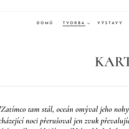
DOMŮ
TVORBA
VÝSTAVY
KART
"
Zatímco tam stál, oceán omýval jeho noh
cházející noci přerušoval jen zvuk převalujíc