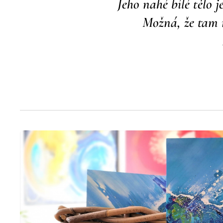
Jeho nahé bílé tělo j
Možná, že tam ně