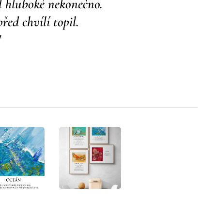
l hluboké nekonečno.
řed chvílí topil.
"