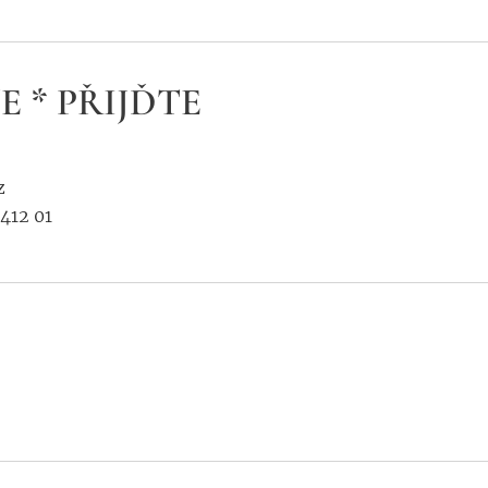
E * PŘIJĎTE
z
412 01