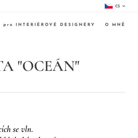
CS
pro INTERIÉROVÉ DESIGNÉRY
O MNĚ
A "OCEÁN"
y
ích se vln.