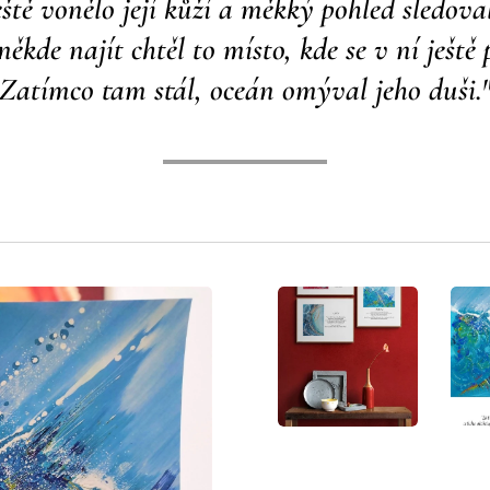
eště vonělo její kůží
a měkký pohled sledova
kde najít chtěl to místo, kde se v ní ještě p
Zatímco tam stál, oceán omýval jeho duši.