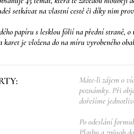
bsahuje 45 témat, která tě zavedou hlouběji d
udeš setkávat na vlastní cestě či díky nim prov
dého papíru s lesklou fólií na přední straně, o
 karet je vložena do na míru vyrobeného oba
RTY:
Máte-li zájem o víc
poznámky. Při obje
dořešíme jednotliv
Po odeslání formu
Platbu a způsob do