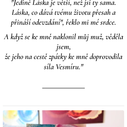
"Jedině Láska je větší, než jsi ty sama.
Láska, co dává tvému životu přesah a
přináší odevzdání",
řeklo mi mé srdce.
A když se ke mně naklonil můj muž, věděla
jsem,
že jeho na cestě zpátky ke mně doprovodila
"
síla Vesmíru.