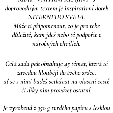
doprovodným textem je inspirativní dotek
NITERNÉHO SVĚTA.
Může ti připomenout, co je pro tebe
důležité, kam jdeš nebo tě podpořit v
náročných chvílích.
Celá sada pak obsahuje 45 témat, která tě
zavedou hlouběji do tvého srdce,
a
ť se s nimi budeš setkávat na vlastní cestě
či díky nim provázet ostatní.
Je vyrobená z 350 g tvrdého papíru s lesklou