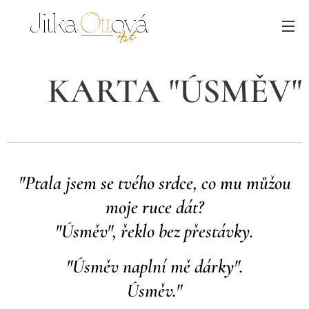
KARTA "ÚSMĚV"
"
Ptala jsem se tvého srdce, co mu můžou
moje ruce dát?
"Úsměv", řeklo bez přestávky.
"Úsměv naplní mě dárky".
Úsměv.
"