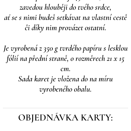
zavedou hlouběji do tvého srdce,
a
ť se s nimi budeš setkávat na vlastní cestě
či díky nim provázet ostatní.
Je vyrobená z 350 g tvrdého papíru s lesklou
fólií na přední straně, o rozměrech 21 x 15
cm.
Sada karet je vložena do na míru
vyrobeného obalu.
OBJEDNÁVKA KARTY: