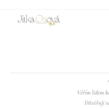
Věřím lidem ko
Důvěřuji sa