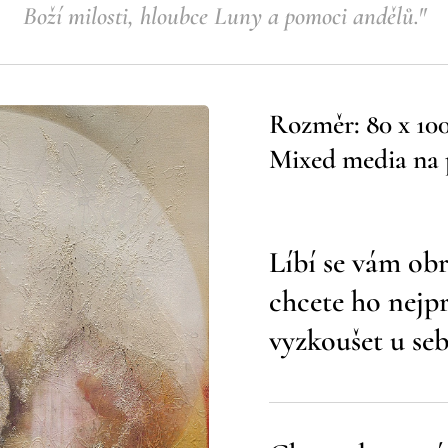
Boží milosti, hloubce Luny a pomoci andělů."
Rozměr: 80 x 10
Mixed media na 
Líbí se vám obr
chcete ho nejp
vyzkoušet u se