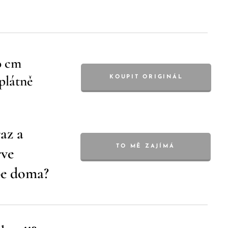
0 cm
plátně
KOUPIT ORIGINÁL
az a
TO MĚ ZAJÍMÁ
rve
be doma?