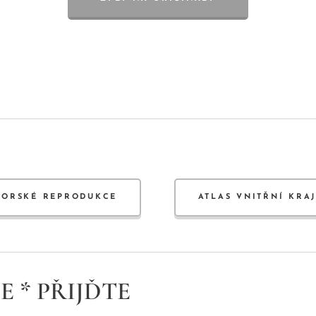
TORSKÉ REPRODUKCE
ATLAS VNITŘNÍ KRA
E * PŘIJĎTE