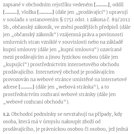
zapsané v obchodním rejstříku vedeném
[………]
, oddíl
[………]
, vložka
[……….]
(dále jen „prodávající“) upravují
v souladu s ustanovením § 1751 odst. 1 zákona č. 89/2012
Sb., občanský zákoník, ve znění pozdějších předpisů (dále
jen „občanský zákoník“) vzájemná práva a povinnosti
smluvních stran vzniklé v souvislosti nebo na základě
kupní smlouvy (dále jen „kupní smlouva“) uzavírané
mezi prodávajícím a jinou fyzickou osobou (dále jen
„kupující“) prostřednictvím internetového obchodu
prodávajícího. Internetový obchod je prodávajícím
provozován na webové stránce umístěné na internetové
adrese
[………]
(dále jen „webová stránka“), a to
prostřednictvím rozhraní webové stránky (dále jen
„webové rozhraní obchodu“).
1.2.
Obchodní podmínky se nevztahují na případy, kdy
osoba, která má v úmyslu nakoupit zboží od
prodávajícího, je právnickou osobou či osobou, jež jedná