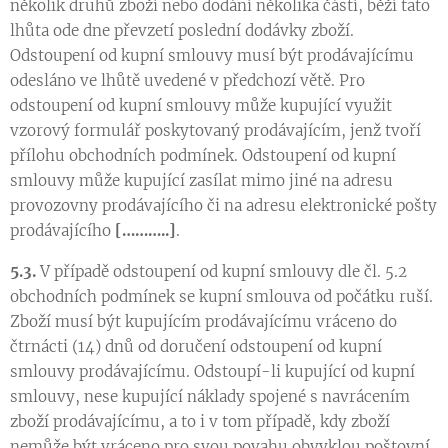
několik druhů zboží nebo dodání několika částí, běží tato
lhůta ode dne převzetí poslední dodávky zboží.
Odstoupení od kupní smlouvy musí být prodávajícímu
odesláno ve lhůtě uvedené v předchozí větě. Pro
odstoupení od kupní smlouvy může kupující využit
vzorový formulář poskytovaný prodávajícím, jenž tvoří
přílohu obchodních podmínek. Odstoupení od kupní
smlouvy může kupující zasílat mimo jiné na adresu
provozovny prodávajícího či na adresu elektronické pošty
prodávajícího
[………..]
.
5.3.
V případě odstoupení od kupní smlouvy dle čl. 5.2
obchodních podmínek se kupní smlouva od počátku ruší.
Zboží musí být kupujícím prodávajícímu vráceno do
čtrnácti (14) dnů od doručení odstoupení od kupní
smlouvy prodávajícímu. Odstoupí-li kupující od kupní
smlouvy, nese kupující náklady spojené s navrácením
zboží prodávajícímu, a to i v tom případě, kdy zboží
nemůže být vráceno pro svou povahu obvyklou poštovní