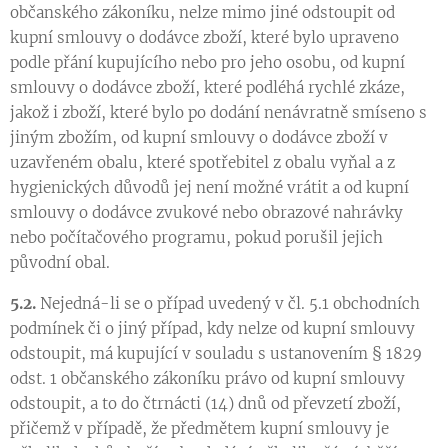
občanského zákoníku, nelze mimo jiné odstoupit od
kupní smlouvy o dodávce zboží, které bylo upraveno
podle přání kupujícího nebo pro jeho osobu, od kupní
smlouvy o dodávce zboží, které podléhá rychlé zkáze,
jakož i zboží, které bylo po dodání nenávratně smíseno s
jiným zbožím, od kupní smlouvy o dodávce zboží v
uzavřeném obalu, které spotřebitel z obalu vyňal a z
hygienických důvodů jej není možné vrátit a od kupní
smlouvy o dodávce zvukové nebo obrazové nahrávky
nebo počítačového programu, pokud porušil jejich
původní obal.
5.2.
Nejedná-li se o případ uvedený v čl. 5.1 obchodních
podmínek či o jiný případ, kdy nelze od kupní smlouvy
odstoupit, má kupující v souladu s ustanovením § 1829
odst. 1 občanského zákoníku právo od kupní smlouvy
odstoupit, a to do čtrnácti (14) dnů od převzetí zboží,
přičemž v případě, že předmětem kupní smlouvy je