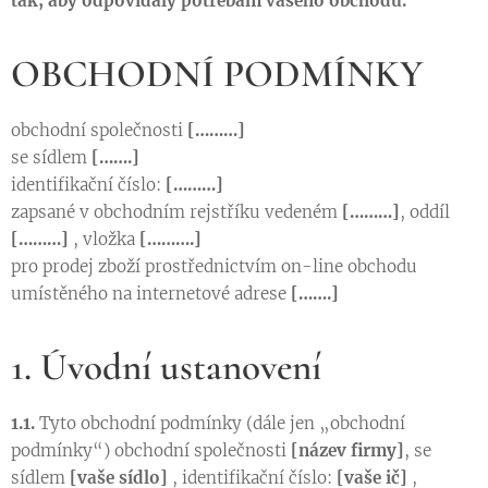
tak, aby odpovídaly potřebám vašeho obchodu.
OBCHODNÍ PODMÍNKY
obchodní společnosti
[………]
se sídlem
[…….]
identifikační číslo:
[………]
zapsané v obchodním rejstříku vedeném
[………]
, oddíl
[………]
, vložka
[……….]
pro prodej zboží prostřednictvím on-line obchodu
umístěného na internetové adrese
[…….]
1. Úvodní ustanovení
1.1.
Tyto obchodní podmínky (dále jen „obchodní
podmínky“) obchodní společnosti
[název firmy]
, se
sídlem
[vaše sídlo]
, identifikační číslo:
[vaše ič]
,