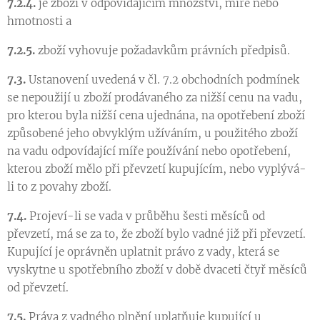
7.2.4.
je zboží v odpovídajícím množství, míře nebo
hmotnosti a
7.2.5.
zboží vyhovuje požadavkům právních předpisů.
7.3.
Ustanovení uvedená v čl. 7.2 obchodních podmínek
se nepoužijí u zboží prodávaného za nižší cenu na vadu,
pro kterou byla nižší cena ujednána, na opotřebení zboží
způsobené jeho obvyklým užíváním, u použitého zboží
na vadu odpovídající míře používání nebo opotřebení,
kterou zboží mělo při převzetí kupujícím, nebo vyplývá-
li to z povahy zboží.
7.4.
Projeví-li se vada v průběhu šesti měsíců od
převzetí, má se za to, že zboží bylo vadné již při převzetí.
Kupující je oprávněn uplatnit právo z vady, která se
vyskytne u spotřebního zboží v době dvaceti čtyř měsíců
od převzetí.
7.5.
Práva z vadného plnění uplatňuje kupující u