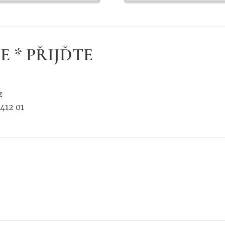
E * PŘIJĎTE
z
412 01